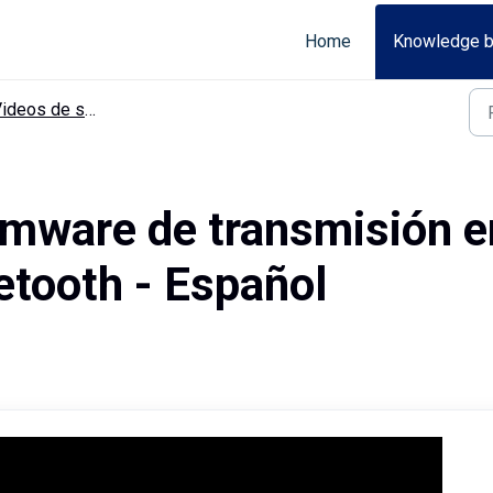
Home
Knowledge 
deos de servicio (Español)
irmware de transmisión e
etooth - Español