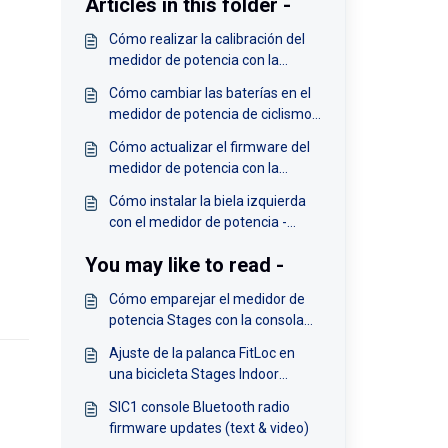
Articles in this folder -
Cómo realizar la calibración del
medidor de potencia con la
aplicación StagesPower -
Cómo cambiar las baterías en el
Español
medidor de potencia de ciclismo
indoor Stages - Español
Cómo actualizar el firmware del
medidor de potencia con la
aplicación StagesPower -
Cómo instalar la biela izquierda
Español
con el medidor de potencia -
Español
You may like to read -
Cómo emparejar el medidor de
potencia Stages con la consola
SIC2
Ajuste de la palanca FitLoc en
una bicicleta Stages Indoor
Cycling - Español
SIC1 console Bluetooth radio
firmware updates (text & video)