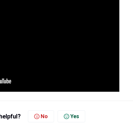
helpful?
No
Yes